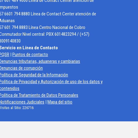
57 601 489 9000 Línea de Contact Center atención de
Impuestos
57 6601 794 8880 Línea de Contact Center atención de
Aduanas
57 601 794 8883 Línea Centro Nacional de Cobro
Conmutador Nivel central: PBX 6014823294 / (+57)
3009140830
Servicio en Línea de Contacto
PQSR
|
Puntos de contacto
Denuncias tributarias, aduaneras y cambiarias
Denuncias de corrupción
Política de Seguridad de la Información
Política de Privacidad y Autorización de uso de los datos y
contenidos
Política de Tratamiento de Datos Personales
Notificaciones Judiciales
|
Mapa del sitio
Visitas al Sitio:
226716