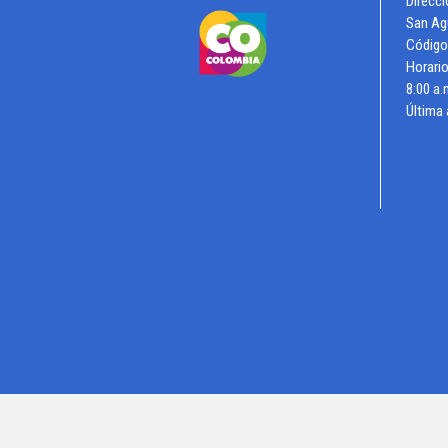
Direcci
San Ag
Código
Horario
8:00 a.
Última 