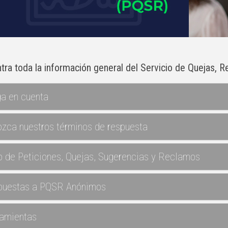
tra toda la información general del
Servicio
de Quejas, R
a en cuenta
zca nuestros términos de respuesta
o de Peticiones, Quejas, Sugerencias y Reclamos
puestas a PQSR Anónimos
amientas