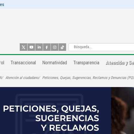
les
ol​
Transaccional
Normatividad
Transparencia
Atención y Se
N
Atención al ciudadano
Peticiones, Quejas, Sugerencias, Reclamos y Denuncias (PQ