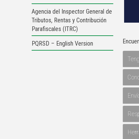
Agencia del Inspector General de
Tributos, Rentas y Contribución
Parafiscales (ITRC)
Encuen
PQRSD – English Version
Teng
Cono
Enví
Res
Herr