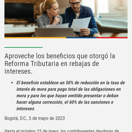
Aproveche los beneficios que otorgó la
Reforma Tributaria en rebajas de
intereses.
El beneficio establece
un 50% de reducción
en la
tasa de
interés de
mora para
pago
total
de
las
obligaciones
en
mora
y
para
los
que
hayan
omitido
presentar
o
deban
hacer
alguna
corrección,
el
60%
de
las
sanciones
e
intereses
Bogotá, D.C., 5 de mayo de 2023
Hasta el próximo 15 de mayo, los contribuyentes deudores de