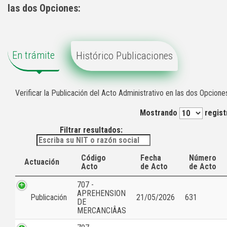
las dos Opciones:
En trámite
Histórico Publicaciones
Verificar la Publicación del Acto Administrativo en las dos Opcione
Mostrando
regist
Filtrar resultados:
Código
Fecha
Número
Actuación
Acto
de Acto
de Acto
707 -
APREHENSION
Publicación
21/05/2026
631
DE
MERCANCIÂAS