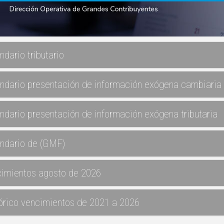
ndario tributario
ndario presentación de información exógena cambiaria
ndario presentación de información exógena tributaria
ndario de (GMF)
imientos agosto de 2026
órico vencimientos de 2021 a 2026