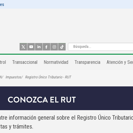
les
rol​
Transaccional
Normatividad
Transparencia
Atención y Ser
N
Impuestos
Registro Único Tributario - RUT
tre información general sobre el
Registro Único Tributario
tas y trámites.