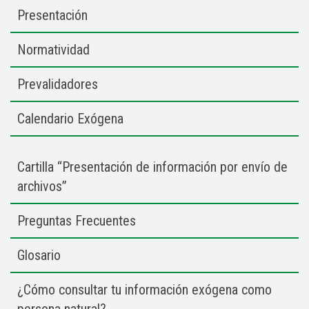
Presentación
Normatividad
Prevalidadores
Calendario Exógena
Vigencia 2025
Cartilla “Presentación de información por envío de
Vigencia 2024
archivos”
Vigencia 2023
Vigencia 2022
Preguntas Frecuentes
Vigencia 2021
Vigencia 2020
Glosario
Vigencia 2019
¿Cómo consultar tu información exógena como
Vigencia 2018