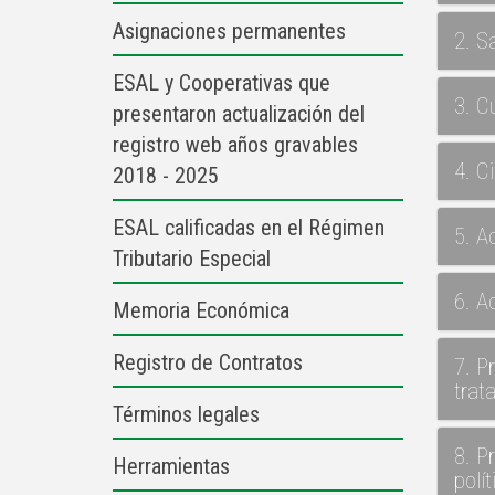
Asignaciones permanentes
2. S
ESAL y Cooperativas que
3. C
presentaron actualización del
registro web años gravables
4. C
2018 - 2025
ESAL calificadas en el Régimen
5. A
Tributario Especial
6. A
Memoria Económica
Registro de Contratos
7. P
trat
Términos legales
8. P
Herramientas
polí