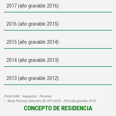
2017 (año gravable 2016)
Empleados
2016 (año gravable 2015)
Trabajadores por Cuenta Propia
Otros Declarantes
Paso a Paso
Residentes en el Exterior
2015 (año gravable 2014)
Herramientas
Otros Obligados
Paso a Paso
Puntos de Pago
2014 (año gravable 2013)
Herramientas
Histórico Renta Naturales
Paso a Paso
2013 (año gravable 2012)
Herramientas
Otros Obligados
Acerca del Programa de Ayuda
Instructivo Programa de Ayuda
Portal DIAN
Impuestos
Personas
Renta Personas Naturales AG 2012-2016
2016 (año gravable 2015)
Documentos Requeridos
CONCEPTO DE RESIDENCIA
Descargar programa de ayuda